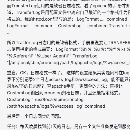
而TransferLog使用的是缺省日志格式，看了apache的手 册才
道，TransferLog是用配置文件中离它自己最近的一个格式作为
格式的。我的httpd.conf里写的是： LogFormat ….. combined
LogFormat … common … CustomLog … combined TransferL
…
所以TrasferLog日志用的是缺省格式，手册里说要让TRANSFE
志使用指定的格式需要： LogFormat “%h %l %u %t "%r" %>s 
"%{Referer}i" "%{User-Agent}i"” TransferLog
“|/usr/local/sbin/cronolog /path/to/apache/logs/%w/access_
重启，OK，日志格式一样了。 这样的设置结果其实是同时在log
录下分别记录2个日志access_log和%w/access_log，能不能只
录%w/下的日志那？ 查apache手册，更简单的方法：直接让
CustomLog输出到cronolog归档日志，并且还能指定格式。
CustomLog “|/usr/local/sbin/cronolog
/path/to/apache/logs/%w/access_log” combined
最后是一个日志同步的问题。
任务：每天凌晨找到前1天的日志，另存一个文件准备发送到服