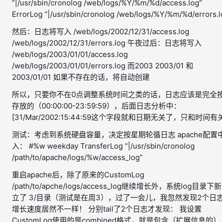
“|/usr/sbin/cronolog /web/logs/%Y/%m/%d/access.log”
ErrorLog “|/usr/sbin/cronolog /web/logs/%Y/%m/%d/errors.l
然后：日志将写入 /web/logs/2002/12/31/access.log
/web/logs/2002/12/31/errors.log 午夜过后：日志将写入
/web/logs/2003/01/01/access.log
/web/logs/2003/01/01/errors.log 而2003 2003/01 和
2003/01/01 如果不存在的话，将自动创建
所以，只要你不在0点调整系统时间之类的话，日志应该是完全
存放的（00:00:00-23:59:59），后面日志分析中：
[31/Mar/2002:15:44:59这个字段就和日期无关了，只和时间有
测试：考虑到系统硬盘容量，决定按星期轮循日志 apache配置
入： #%w weekday TransferLog “|/usr/sbin/cronolog
/path/to/apache/logs/%w/access_log”
重启apache后，除了原来的CustomLog
/path/to/apche/logs/access_log继续增长外，系统log目录下
立了 3/目录（测试是在周3），过了一会儿，我忽然发现2个日
增长速度居然不一样！ 分别tail了2个日志才发现： 我设置
CustomLog使用的是combined格式，就是包含（扩展信息的）