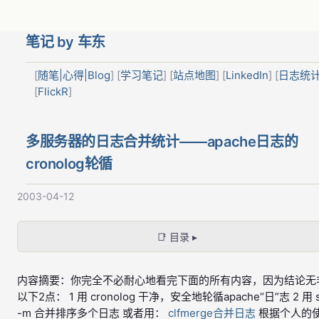
笔记 by 车东
[
随笔|心得|Blog
] [
学习笔记
] [
站点地图
] [
LinkedIn
] [
日志统
[
FlickR
]
多服务器的日志合并统计——apache日志的
cronolog轮循
2003-04-12
📑 目录 ▸
内容摘要：你完全不必耐心地看完下面的所有内容，因为结论无
以下2点： 1 用 cronolog 干净，安全地轮循apache“日”志 2 用 s
-m 合并排序多个日志 或者用：
clfmerge合并日志
根据个人的