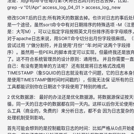
法是：用grep命令在每月第1天将日志跨月的日志去掉，比如：
grep -v “01/Apr” access_log_04_01 > access_log_new
修改SORT后的日志:所有跨天的数据去掉。也许对日志的事后处
是一个途径，虽然sort命令中有对日期排序的特殊选项 -M（注
是：大写M），可以让指定字段按照英文月份排序而非字母顺序
对于apache日志来说，用SORT命令切分出月份字段很麻烦。（
尝试过用 “/“做分割符，并且使用“月份” “年:时间”这两个字段排
序）。虽然用一些PERL的脚本肯定可以实现，但最终我还是放
了。这不符合系统管理员的设计原则：通用性。 并且你需要一
自己：有没有更简单的方法呢？ 还有就是将日志格式改成用
TIMESTAMP（象SQUID的日志就没有这个问题，它的日志本身
是使用TIMESTAMP做时间时间戳的），但我无法保 证所有的日
工具都能识别你在日期这个字段使用了特别的格式。
2 优化数据源： 最好的办法还是优化数据源。将数据源保证按天
循，同一天的日志中的数据都在同一天内。这样以后你无论使用
么工具（商业的，免费的）来分析日志，都不会 因为日志复杂
处理机制受到影响。
首先可能会想到的是控制截取日志的时间：比如严格从0点开始