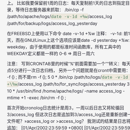
上。 比如我要保留前1周的日志：每天复制前1天的日志到指定目
录，等待日志服务器来抓取： /bin/cp -f
/path/to/apache/logs/
/access_log
date -v-1d +%w
/path/for/backup/logs/access_log_yesterday
在FREEBSD上使用以下命令 date -v-1d +%w 注释： -v-1d: 前1
天，而在GNU/Linux上这个选项应该是date -d yesterday +%w:
weekday，由于使用的都是标准时间函数库，所有工具中的
WEEKDAY定义都是一样的 0-6 => 周日－周六
注意： 写到CRONTAB里的时候”%“前面需要加一个”"转义：每天
点5分进行一次日志归档， 另外一个问题就是在cront中需要用：
-f {} ; 而不是rm -f {}; 5 0 * /bin/cp /path/to/logs/
date -v-1d 
/access_log /path/to/for_sync/logs/access_yesterday 
+\%w
10 * /usr/bin/find /home/apache/logs/ -name access_log -
mtime +1 -exec /bin/rm -f {} ;
首次开始cronolog日志统计是周3，一周以后日志又将轮循回
3/access_log 但这次日志是追加到3/access_log还是重新创建
文件呢？»access_log or >access_log？ 我测试的结果是日志
追加： [01/Apr/2002:23:59:59 +0800] [01/Apr/2002:23:59:59