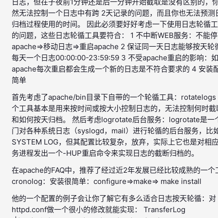
日志，但在子夜前1分钟还是后一分钟开始截取是没有区别的，
然无法控制一个日志中有跨 2天记录的问题，而且你也无法预测
归档过程使用的时间。 因此必须要好好考虑一下使用日志轮循
的问题，这些日志轮循工具要符合： 1 不中断WEB服务：不能停
apache=>移动日志=>重启apache 2 保证同一天日志能够按天
每天一个日志00:00:00-23:59:59 3 不受apache重启的影响：
apache每次重启都会生成一个新的日志是不符合要求的 4 安装
简单
首先考虑了apache/bin目录下自带的一个轮循工具：rotatelogs
个工具基本是用来按时间或按大小控制日志的，无法控制何时截
和如何按天归档。 然后考虑logrotate后台服务：logrotate是
门对各种系统日志（syslogd，mail）进行轮循的后台服务，比
SYSTEM LOG，但其配置比较复杂，放弃，实际上它也是对相
务进程发出一个-HUP重启命令来实现日志的截断归档的。
在apache的FAQ中，推荐了经过近2年发展已经比较成熟的一个
cronolog：安装很简单：configure=>make=> make install
他的一个配置的例子会让你了解它有多么适合日志按天轮循：对
httpd.conf做一个很小的修改就能实现： TransferLog