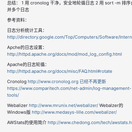
总结： 1 用 cronolog 干净，安全地轮循日志 2 用 sort -m 排序
并多个日志
参考资料：
日志分析统计工具：
http://directory.google.com/Top/Computers/Software/Inter
Apche的日志设置：
http://httpd.apache.org/docs/mod/mod_log_config.html
Apache的日志轮循：
http://httpd.apache.org/docs/misc/FAQ.html#rotate
Cronolog
http://www.cronolog.org 已经不再更新
https://www.comparitech.com/net-admin/log-management-
tools/
Webalizer
http://www.mrunix.net/webalizer/
Webalzer的
Windows版
http://www.medasys-lille.com/webalizer/
AWStats的使用简介
http://www.chedong.com/tech/awstats.h