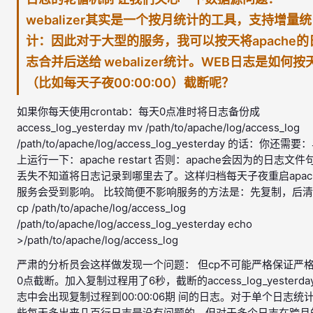
webalizer其实是一个按月统计的工具，支持增量统
计：因此对于大型的服务，我可以按天将apache的
志合并后送给 webalizer统计。WEB日志是如何按
（比如每天子夜00:00:00）截断呢？
如果你每天使用crontab：每天0点准时将日志备份成
access_log_yesterday mv /path/to/apache/log/access_log
/path/to/apache/log/access_log_yesterday 的话：你还需要
上运行一下：apache restart 否则：apache会因为的日志文件
丢失不知道将日志记录到哪里去了。这样归档每天子夜重启apac
服务会受到影响。 比较简便不影响服务的方法是：先复制，后
cp /path/to/apache/log/access_log
/path/to/apache/log/access_log_yesterday echo
>/path/to/apache/log/access_log
严肃的分析员会这样做发现一个问题： 但cp不可能严格保证严
0点截断。加入复制过程用了6秒，截断的access_log_yesterda
志中会出现复制过程到00:00:06期 间的日志。对于单个日志统
些每天多出来几百行日志是没有问题的。但对于多个日志在跨月