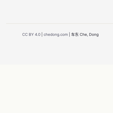
CC BY 4.0
|
chedong.com
| 车东 Che, Dong