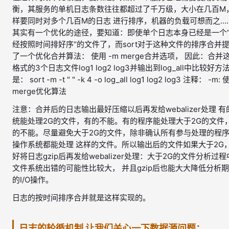
衡，其服务的单机日志条数往往都超过了千万级，大小在几百M
样要同时对多个几百M的日志 进行排序，机器的负载可想而之…
其实有一个优化的途径，要知道：即使单个日志本身已经是一个
经按照时间排好序“的文件了，而sort对于这种文件的排序合并
了一个优化合并算法： 使用 -m merge合并选项， 因此：合并
格式的3个日志文件log1 log2 log3并输出到log_all中比较好方
是： sort -m -t " " -k 4 -o log_all log1 log2 log3 注释： -m:
merge优化算法
注意：合并后的日志输出最好压缩以后再发给webalizer处理 有
统能处理2G的文件，有的不能。有的程序能处理大于2G的文件
的不能。尽量避免大于2G的文件，除非确认所有参与处理的程
操作系统都能处理 这样的文件。所以输出后的文件如果大于2G
好将日志gzip后再发给webalizer处理：大于2G的文件分析过程
文件系统出错的可能性比较大， 并且gzip后也能大大降低分析
的I/O操作。
日志的按时间排序合并就是这样实现的。
日志的轮循机制 让我们关心一下数据源问题：