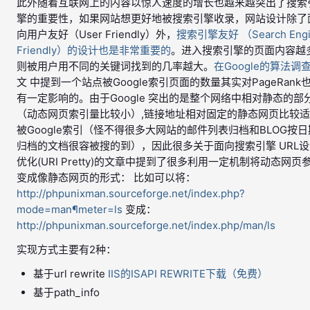
此外随着互联网上的内容以惊人速度的增长也越来越突出了搜索
擎的重要性，如果网站想更好地被搜索引擎收录，网站设计除了
向用户友好（User Friendly）外，
搜索引擎友好 （Search Engi
Friendly）的设计也是非常重要的
。进入搜索引擎的页面内容越
则被用户用不同的关键词找到的几率越大。
在Google的算法调
文 中提到一个站点被Google索引页面的数量其实对PageRank
有一定影响的。由于Google 突出的是整个网络中相对静态的部
（动态网页索引量比较小）,链接地址相对固定的静态网页比较
被Google索引（怪不得很多大网站的邮件列表归档和BLOG按日
归档的文档很容被搜的到），因此很多关于面向搜索引擎 URL设
优化(URI Pretty)的文章中提到了很多利用一定机制将动态网页
变成像静态网页的形式： 比如可以将：
http://phpunixman.sourceforge.net/index.php?
mode=man¶meter=ls
变成：
http://phpunixman.sourceforge.net/index.php/man/ls
实现方式主要有2种：
基于url rewrite
IIS的ISAPI REWRITE下载（免费）
基于path_info