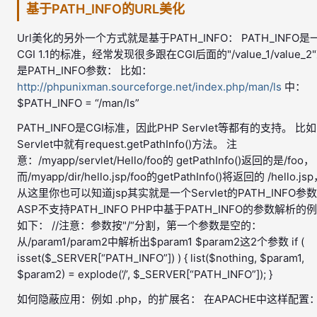
基于PATH_INFO的URL美化
Url美化的另外一个方式就是基于PATH_INFO： PATH_INFO是
CGI 1.1的标准，经常发现很多跟在CGI后面的"/value_1/value_2
是PATH_INFO参数： 比如：
http://phpunixman.sourceforge.net/index.php/man/ls
中：
$PATH_INFO = “/man/ls”
PATH_INFO是CGI标准，因此PHP Servlet等都有的支持。 比如
Servlet中就有request.getPathInfo()方法。 注
意：/myapp/servlet/Hello/foo的 getPathInfo()返回的是/foo，
而/myapp/dir/hello.jsp/foo的getPathInfo()将返回的 /hello.js
从这里你也可以知道jsp其实就是一个Servlet的PATH_INFO参
ASP不支持PATH_INFO PHP中基于PATH_INFO的参数解析的
如下： //注意：参数按"/“分割，第一个参数是空的：
从/param1/param2中解析出$param1 $param2这2个参数 if (
isset($_SERVER[“PATH_INFO”]) ) { list($nothing, $param1,
$param2) = explode(’/’, $_SERVER[“PATH_INFO”]); }
如何隐蔽应用：例如 .php，的扩展名： 在APACHE中这样配置