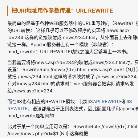
把URI地址用作参数传递：URL REWRITE
最简单的是基于各种WEB服务器中的URL重写转向（Rewrite）
的URL转换： 这样几乎可以不修改程序的实现将 news.asp?
id=234 这样的链接映射成 news/234.html，从外面看上去和
链接一样。Apache服务器上有一个模块（非缺省）：
mod_rewrite：URL REWRITE功能之强大足够写上一本书。
当我需要将将news.asp?id=234的映射成news/234.html时，
设置： RewriteRule /news/(\d+).html /news.asp?id=$1 [N,I
就把 /news/234.html 这样的请求映射成了 /news.asp?id=234
有对/news/234.html的请求时：web服务器会把实际请求转发
给/news.asp?id=234
而在IIS也有相应的REWRITE模块：比如
ISAPI REWRITE
和
IIS
REWRITE
，语法都是基于正则表达式，因此配置几乎和apache
mod_rewrite是相同的：
比对于某一个简单应用可以是： RewriteRule /news/(\d+).html
/news/news.php?id=$1 [N,I] 这样就把