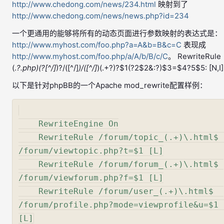
http://www.chedong.com/news/234.html
映射到了
http://www.chedong.com/news/news.php?id=234
一个更通用的能够将所有的动态页面进行参数映射的表达式是：
http://www.myhost.com/foo.php?a=A&b=B&c=C
表现成
http://www.myhost.com/foo.php/a/A/b/B/c/C
。 RewriteRule
(.
?.php)(?[^/]
)?/([^/]
)/([^/]
)(.+?)?$1(?2$2&:?)$3=$4?5$5: [N,I]
以下是针对phpBB的一个Apache mod_rewrite配置样例：
    RewriteEngine On

    RewriteRule /forum/topic_(.+)\.html$  
/forum/viewtopic.php?t=$1 [L]

    RewriteRule /forum/forum_(.+)\.html$ 
/forum/viewforum.php?f=$1 [L]

    RewriteRule /forum/user_(.+)\.html$  
/forum/profile.php?mode=viewprofile&u=$1  