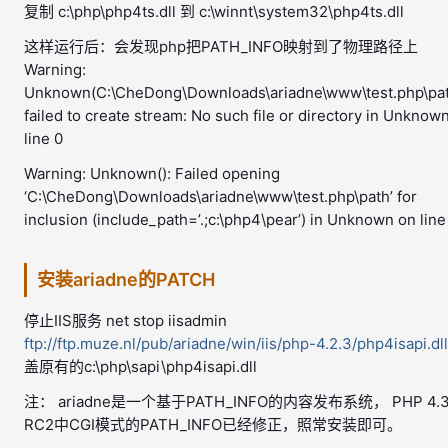
复制 c:\php\php4ts.dll 到 c:\winnt\system32\php4ts.dll
这样运行后：会发现php把PATH_INFO映射到了物理路径上
Warning:
Unknown(C:\CheDong\Downloads\ariadne\www\test.php\pat
failed to create stream: No such file or directory in Unknow
line 0
Warning: Unknown(): Failed opening
‘C:\CheDong\Downloads\ariadne\www\test.php\path’ for
inclusion (include_path=’.;c:\php4\pear’) in Unknown on line
安装ariadne的PATCH
停止IIS服务 net stop iisadmin
ftp://ftp.muze.nl/pub/ariadne/win/iis/php-4.2.3/php4isapi.dll
盖原有的c:\php\sapi\php4isapi.dll
注： ariadne是一个基于PATH_INFO的内容发布系统， PHP 4.3
RC2中CGI模式的PATH_INFO已经修正，照常安装即可。