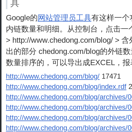
具
Google的
网站管理员工具
有这样一个
内链数量和明细。从控制台，点击一
> http://www.chedong.com/blo
出的部分 chedong.com/blog的
数量排序的，可以导出成EXCEL，
http://www.chedong.com/blog/
17471
http://www.chedong.com/blog/index.rdf
2
http://www.chedong.com/blog/archives/
http://www.chedong.com/blog/archives/
http://www.chedong.com/blog/archives/
http://www.chedong.com/blog/archives/