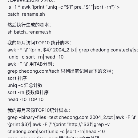
ls -1 *|awk ‘{print “uniq -c “$1” pre_"$1”|sort -rn"}’ >
batch_rename.sh
然后执行生成的脚本：
sh batch_rename.sh
我的每月访问TOP10 统计脚本：
awk -F ‘\t’ ‘{print $4}’ 2004_2.txt| grep chedong.com/tech/|s
|uniq -c|sort -rn|head -10
awk -F ‘\t’ 用TAB分割；
grep chedong.com/tech 只列出笔记目录下的文档；
sort 排序
uniq -c 汇总计数
sort -rn 按数值排序
head -10 TOP 10
我的每月来源TOP10统计脚本：
grep –binary-files=text chedong.com 2004_2.txt |awk -F ‘\t’
‘{print $3}’| awk -F ‘/’ ‘{print “http://"$3}’|grep -v
chedong.com|sort|uniq -c |sort -rn|head -10