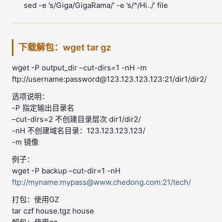
sed -e ’s/Giga/GigaRama/’ -e ’s/^/Hi../’ file
下载解包：wget tar gz
wget -P output_dir –cut-dirs=1 -nH -m
ftp://username:password@123.123.123.123:21/dir1/dir2/
选项说明：
-P 指定输出目录名
–cut-dirs=2 不创建目录层次 dir1/dir2/
-nH 不创建域名目录：123.123.123.123/
-m 镜像
例子：
wget -P backup –cut-dir=1 -nH
ftp://myname:mypass@www.chedong.com:21/tech/
打包：使用GZ
tar czf house.tgz house