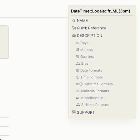
DateTime::Locale::fr_ML(3pm)
📂 NAME
🚀 Quick Reference
📖 DESCRIPTION
📅 Days
📆 Months
🔢 Quarters
🕰️ Eras
📅 Date Formats
🕐 Time Formats
📅🕐 Datetime Formats
🎨 Available Formats
🧩 Miscellaneous
🕰️ Strftime Patterns
🆘 SUPPORT