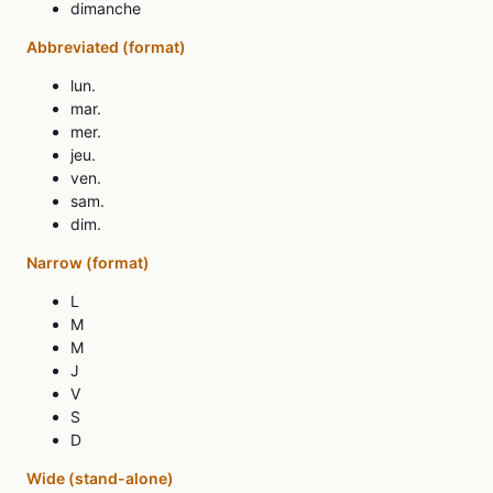
dimanche
Abbreviated (format)
lun.
mar.
mer.
jeu.
ven.
sam.
dim.
Narrow (format)
L
M
M
J
V
S
D
Wide (stand-alone)