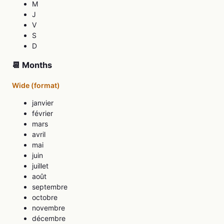
M
J
V
S
D
📆 Months
Wide (format)
janvier
février
mars
avril
mai
juin
juillet
août
septembre
octobre
novembre
décembre