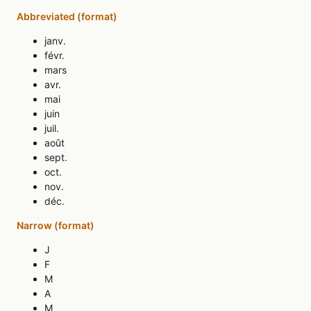
Abbreviated (format)
janv.
févr.
mars
avr.
mai
juin
juil.
août
sept.
oct.
nov.
déc.
Narrow (format)
J
F
M
A
M