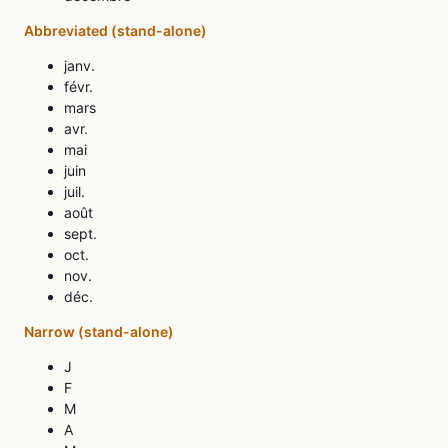
Abbreviated (stand-alone)
janv.
févr.
mars
avr.
mai
juin
juil.
août
sept.
oct.
nov.
déc.
Narrow (stand-alone)
J
F
M
A