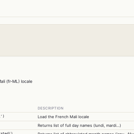
li (fr-ML) locale
DESCRIPTION
L')
Load the French Mali locale
Returns list of full day names (lundi, mardi…)
iated()