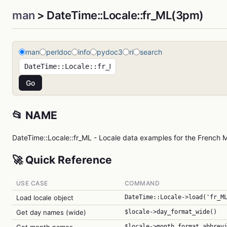
man
> DateTime::Locale::fr_ML(3pm)
man
perldoc
info
pydoc3
ri
search
📂 NAME
DateTime::Locale::fr_ML - Locale data examples for the French Ma
🚀 Quick Reference
USE CASE
COMMAND
Load locale object
DateTime::Locale->load('fr_M
Get day names (wide)
$locale->day_format_wide()
$locale->month_format_abbrev