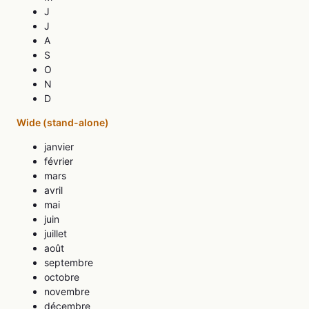
J
J
A
S
O
N
D
Wide (stand-alone)
janvier
février
mars
avril
mai
juin
juillet
août
septembre
octobre
novembre
décembre