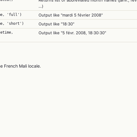
Returns list of abbreviated month names (janv., fév
…)
me, 'full')
Output like "mardi 5 février 2008"
me, 'short')
Output like "18:30"
tetime,
Output like "5 févr. 2008, 18:30:30"
he French Mali locale.