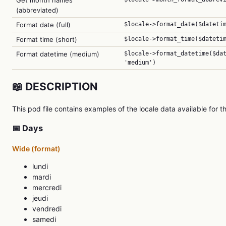
Get month names
(abbreviated)
Format date (full)
$locale->format_date($dateti
Format time (short)
$locale->format_time($dateti
Format datetime (medium)
$locale->format_datetime($da
'medium')
📖 DESCRIPTION
This pod file contains examples of the locale data available for t
📅 Days
Wide (format)
lundi
mardi
mercredi
jeudi
vendredi
samedi