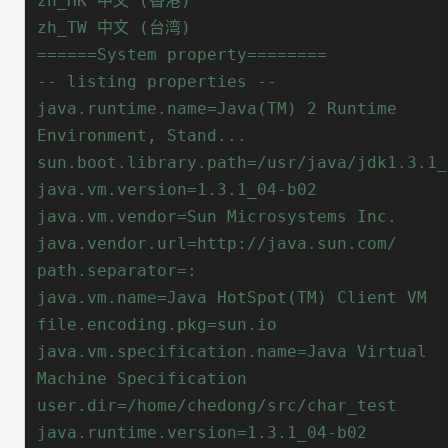
java.runtime.name=Java(TM) 2 Runtime 
java.vm.specification.name=Java Virtual 