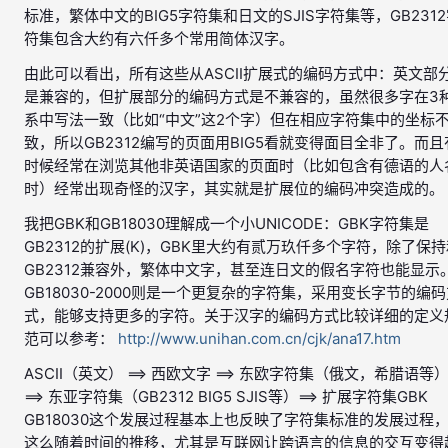
标准，繁体中文的BIG5字符集和日文的SJIS字符集等，GB231
符集包含大约有六仟多个常用简体汉字。
由此可以看出，所有这些从ASCII扩展式的编码方式中：英文部
是兼容的，但扩展部分的编码方式是不兼容的，虽然很多字在3
系中写法一致（比如“中文”这2个字）但在相应字符集中的坐标
致，所以GB2312编写的页面用BIG5看就变得面目全非了。而且
时候经常在浏览其他非英语国家的页面时（比如包含有德语的人
时）经常出现奇怪的汉字，其实就是扩展位的编码冲突造成的。
我把GBK和GB18030理解成一个小UNICODE：GBK字符集是
GB2312的扩展(K)，GBK里大约有贰万玖仟多个字符，除了保
GB2312兼容外，繁体中文字，甚至连日文的假名字符也能显示
GB18030-2000则是一个更复杂的字符集，采用变长字节的编
式，能够支持更多的字符。关于汉字的编码方式比较详细的定义
范可以参考：
http://www.unihan.com.cn/cjk/ana17.htm
ASCII（英文） ==> 西欧文字 ==> 东欧字符集（俄文，希腊语等
==> 东亚字符集（GB2312 BIG5 SJIS等）==> 扩展字符集GBK
GB18030这个发展过程基本上也反映了字符集标准的发展过程
这么随着时间的推移，尤其是互联网让跨语言的信息的交互变得