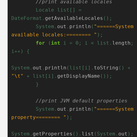
//print available locales
Locale
list[]
=
DateFormat.
getAvailableLocales
();
System.
out
.
println
(
"======System 
available locales:======== "
);
for
(
int
i
=
0;
i
<
list.
length
;
i++)
{
System.
out
.
println
(list[i].
toString
()
+
"\t"
+
list[i].
getDisplayName
());
}
//print JVM default properties
System.
out
.
println
(
"======System 
property======== "
);
System.
getProperties
().
list
(System.
out
);