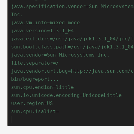
java.specification.vendor=Sun Microsystems
java.vendor.url.bug=http://java.sun.com/c