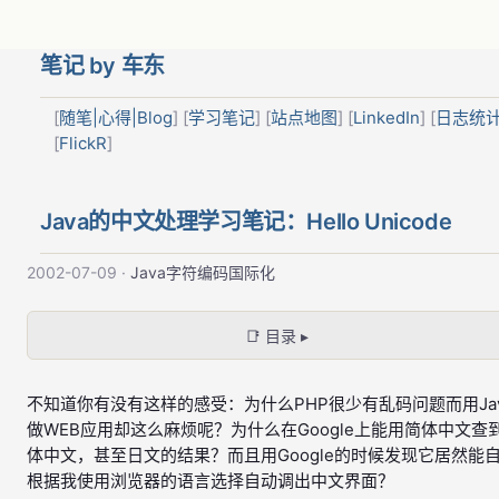
笔记 by 车东
[
随笔|心得|Blog
] [
学习笔记
] [
站点地图
] [
LinkedIn
] [
日志统
[
FlickR
]
Java的中文处理学习笔记：Hello Unicode
2002-07-09
·
Java
字符编码
国际化
📑 目录 ▸
不知道你有没有这样的感受：为什么PHP很少有乱码问题而用Ja
做WEB应用却这么麻烦呢？为什么在Google上能用简体中文查
体中文，甚至日文的结果？而且用Google的时候发现它居然能
根据我使用浏览器的语言选择自动调出中文界面？