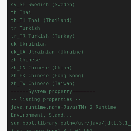
java.runtime.name=Java(TM) 2 Runtime 