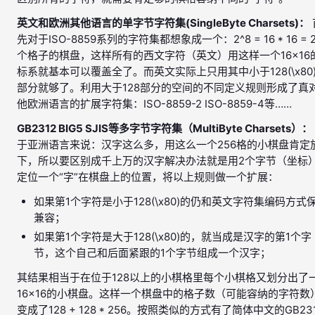
英文和欧洲其他语言的单字节字符集(SingleByte Charsets)：
先对于ISO-8859系列的字符集都想象成一个：2^8 = 16 * 16 = 2
个格子的棋盘，这样所有的西文字符（英文）用这样一个16×16
标系就基本可以覆盖全了。而英文实际上只用其中小于128(\x80
部分就够了。利用大于128部分的空间的不同定义规则形成了真
他欧洲语言的扩展字符集：ISO-8859-2 ISO-8859-4等……
GB2312 BIG5 SJIS等多字节字符集（MultiByte Charsets）：
于亚洲语言来说：汉字这么多，用这么一个256格的小棋盘肯定
下，所以要区别成千上万的汉字解决办法就是用2个字节（坐标
定位一个“字”在棋盘上的位置，将以上规则做一个扩展：
如果第1个字符是小于128(\x80)的仍和英文字符集编码方式
兼容；
如果第1个字符是大于128(\x80)的，就当成是汉字的第1个字
节，这个自己和后面紧跟的1个字节组成一个汉字；
其结果相当于在位于128以上的小棋格里每个小棋格又划分出了
16×16的小棋盘。这样一个棋盘中的格子数（可能容纳的字符数
变成了128 + 128 * 256。按照类似的方式有了简体中文的GB23