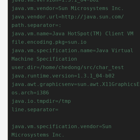
java.vm.specification.name=Java Virtual 
java.vm.specification.vendor=Sun 