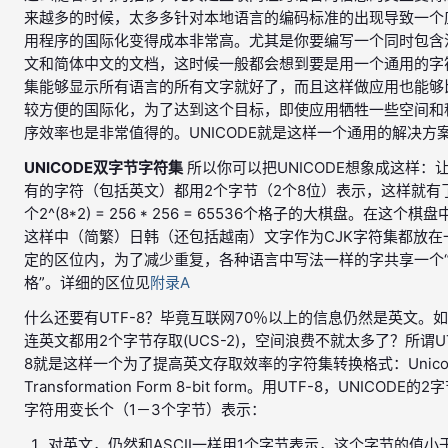
来越多的时候，太多多针对本地语言的编码标准的出现导致一个
用程序的国际化变得成本非常高。尤其是你要编写一个同时包含
文和简体中文的文档，这时候一般都会想到要是用一个通用的字
集能够显示所有语言的所有文字就好了，而且这样做应用也能够
较方便的国际化，为了达到这个目标，即使应用牺牲一些空间和
序效率也是非常值得的。UNICODE就是这样一个通用的解决方
UNICODE双字节字符集
所以你可以把UNICODE想象成这样：
有的字符（包括英文）都用2个字节（2个8位）表示，这样就有
个2^(8*2) = 256 * 256 = 65536个格子的大棋盘。在这个棋盘
这样中（简繁）日韩（还包括越南）文字作为CJK字符集都放在
定的区位内，为了减少重复，各种语言中写法一样的字共享一个
格”。详细的区位见
附录A
什么还要有UTF-8？毕竟互联网70％以上的信息仍然是英文。
连英文都用2个字节存取(UCS-2)，空间浪费不就太多了？所谓UT
8就是这样一个为了提高英文存取效率的字符集转换格式：Unico
Transformation Form 8-bit form。用UTF-8，UNICODE的2
字符用变长个（1－3个字节）表示：
对英文，仍然和ASCII一样用1个字节表示，这个字节的值小