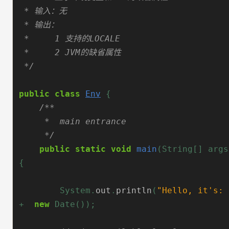
 */
public
class
Env
{
     */
public
static
void
main
(String[]
args
{
System.
out
.
println
(
"Hello, it's: 
+
new
Date());