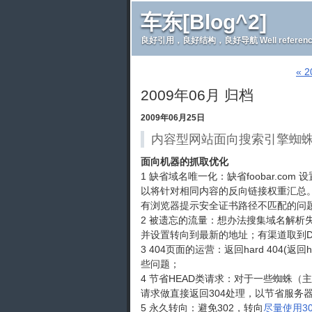
车东[Blog^2]
良好引用，良好结构，良好导航 Well referenced and 
« 
2009年06月 归档
2009年06月25日
内容型网站面向搜索引擎蜘
面向机器的抓取优化
1 缺省域名唯一化：缺省foobar.com 
以将针对相同内容的反向链接权重汇总。
有浏览器提示安全证书路径不匹配的问题； 另外
2 被遗忘的流量：想办法搜集域名解
并设置转向到最新的地址；有渠道取到D
3 404页面的运营：返回hard 404(返回ht
些问题；
4 节省HEAD类请求：对于一些蜘蛛
请求做直接返回304处理，以节省服务
5 永久转向：避免302，转向
尽量使用30