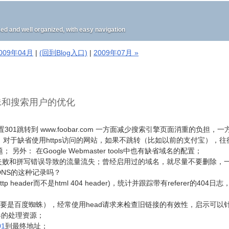
well organized, with easy navigation
2009年04月
|
(回到Blog入口)
|
2009年07月 »
蛛和搜索用户的优化
设置301跳转到 www.foobar.com 一方面减少搜索引擎页面消重的负担，
对于缺省使用https访问的网站，如果不跳转（比如以前的支付宝），往
： 在Google Webmaster tools中也有缺省域名的配置；
析失败和拼写错误导致的流量流失；曾经启用过的域名，就尽量不要删除，
NS的这种记录吗？
tp header而不是html 404 header)，统计并跟踪带有referer的404日
（主要是百度蜘蛛），经常使用head请求来检查旧链接的有效性，启示可以
器的处理资源；
1
到最终地址；