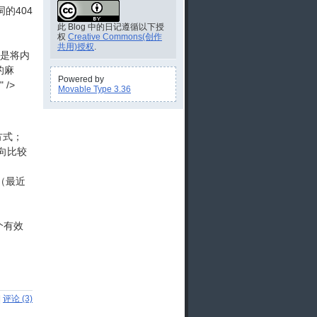
的404
此 Blog 中的日记遵循以下授
权
Creative Commons(创作
共用)授权
.
还是将内
的麻
Powered by
 />
Movable Type 3.36
方式；
向比较
（最近
个有效
|
评论 (3)