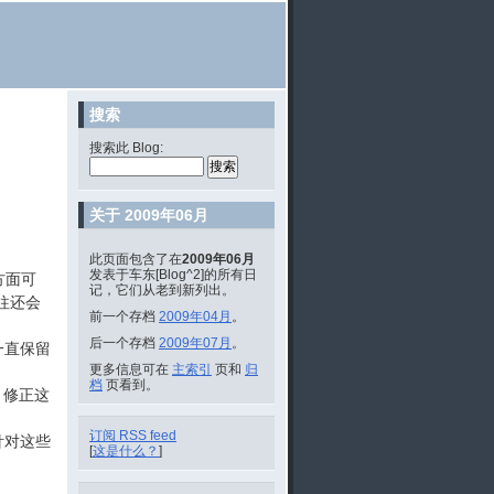
搜索
搜索此 Blog:
关于 2009年06月
此页面包含了在
2009年06月
发表于车东[Blog^2]的所有日
一方面可
记，它们从老到新列出。
往还会
前一个存档
2009年04月
。
后一个存档
2009年07月
。
一直保留
更多信息可在
主索引
页和
归
档
页看到。
志，修正这
订阅 RSS feed
针对这些
[
这是什么？
]