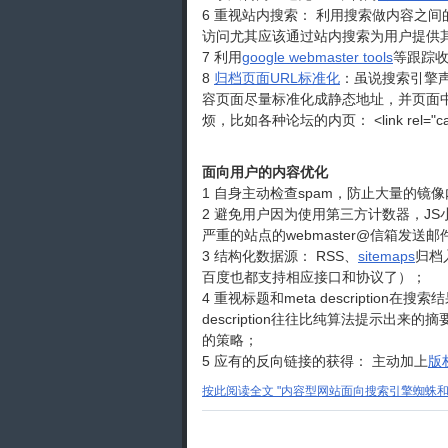
6 重视站内搜索： 利用搜索做内容之
访问尤其应该通过站内搜索为用户提供
7 利用
google webmaster tools
等跟踪
8
归档页面URL标准化
：虽说搜索引擎
容页面尽量标准化成静态地址，并页面
烦，比如各种论坛的内页： <link rel="canonical
面向用户的内容优化
1 自身主动检查spam，防止大量的
2 避免用户因为使用第三方计数器，JS
严重的站点的webmaster@信箱发
3 结构化数据源： RSS、
sitemaps
归档
百度也都支持相应接口和协议了）；
4 重视标题和meta description在搜
description往往比纯算法提示
的策略；
5 应有的反向链接的获得： 主动加上
版
按此阅读全文 "内容型网站面向搜索引擎蜘蛛和