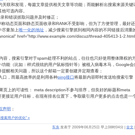
间的关联和发现，每篇文章提供相关文章等功能；而能解析出搜索来源关键词
其他可选内容。
收录和错误抓取问题并及时修正；
声称动态页面和静态页面收录和RANK不受影响，但为了方便管理，最好
中尽量加上
唯一化的地址
，减少搜索引擎抓到相同内容的不同链接后消重
" href="http://www.example.com/discuz/thread-405413-1-2.html"
镜像内容，搜索引擎对于spam处理不利的站点，往往也只好使用整体降权的
小功能（比如：样式很炫的用户鼠标指针等）被植入病毒木马，Google会
送邮件提醒相关问题，所以这个邮箱一定要创建并定期查看；
入口，而最高效率的是利用各种
ping接口
将最新内容即时发送给搜索引擎
索结果页上的可读性： meta description不参与排序，但良好的标题和meta
出来的摘要更接近用户目标，在现有排名位置下，争取吸引用户更多的点击也是一
权声明
；
搜索用户的优化" »
车东
发表于 2009年06月25日 早上08时04分
|
全文