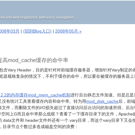
well organized, with easy navigation
2008年03月
|
(回到Blog入口)
|
2008年05月 »
提高mod_cache缓存的命中率
包含Vary Header，目的是针对对前端缓存服务器，增加针对Vary制定的
在浏览器规格复杂的情况下，不利于缓存的命中，所以要在被缓存的服务器上
e 2.2的内存缓存mod_mem_cache机制
进行后台静态文件加速。但是总是
又没有统计工具查看缓存内容和命中率。转为用
mod_disk_cache
后，前
文件，而删除文件的I/O损失超过了直接访问后台访问的加速所得。后台
存空间上G而且命中率那么低呢？查看了一下缓存目录下的文件，Apache
ta文件和.header文件外还有一个.vary目录，而这个vary目录下又会
目录来，目录节点个数过多造成磁盘空间的浪费：