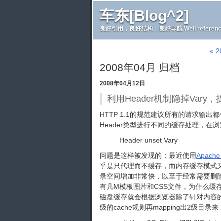
车东[Blog^2]
良好引用，良好结构，良好导航 Well referenced and 
« 
2008年04月 归档
2008年04月12日
利用Header机制隐掉Vary，
HTTP 1.1的规范建议所有的请求输出都
Header类型进行不同的缓存处理，
Header unset Vary
问题是这样被发现的：最近使用
Apach
乎是只代理而不缓存，而内存缓存模式
录空间增加非常快，以至于经常需要删除
有几M模板图片和CSS文件，为什么缓
磁盘缓存就会根据浏览器除了针对内容的.da
级的cache规则再mapping出2级