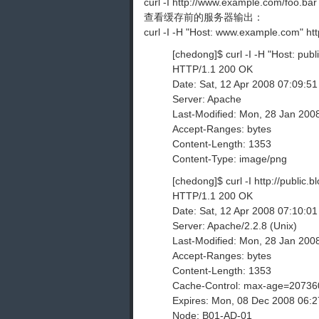
curl -I http://www.example.com/foo.bar
查看缓存前的服务器输出：
curl -I -H "Host: www.example.com" htt
[chedong]$ curl -I -H "Host: publi
HTTP/1.1 200 OK
Date: Sat, 12 Apr 2008 07:09:5
Server: Apache
Last-Modified: Mon, 28 Jan 20
Accept-Ranges: bytes
Content-Length: 1353
Content-Type: image/png
[chedong]$ curl -I http://public
HTTP/1.1 200 OK
Date: Sat, 12 Apr 2008 07:10:0
Server: Apache/2.2.8 (Unix)
Last-Modified: Mon, 28 Jan 20
Accept-Ranges: bytes
Content-Length: 1353
Cache-Control: max-age=20736
Expires: Mon, 08 Dec 2008 06:
Node: B01-AD-01