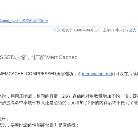
mod_cache缓存的命中率" »
车东
发表于 2008年04月12日 上午09时07分
|
全文
SSED压缩，“扩容”MemCached
MEMCACHE_COMPRESSED压缩选项，而
memcache_get()
可以在后续
。
来说，启用压缩后，相同的容量（2G）存储的对象数量增加了约一倍，缓
进一步提高命中率硬件投入还是必须的，又增加了2倍的内存后终于做到了
提升；
95%，要看hit后的性能能够提升是否值得；