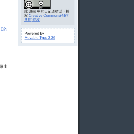
此 Blog 中的日记遵循以下授
权
Creative Commons(创作
共用)授权
.
IE的
Powered by
Movable Type 3.36
目录出