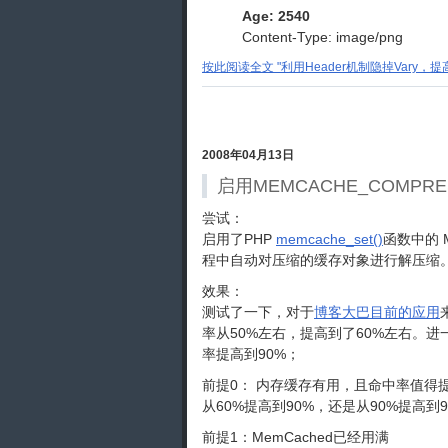
Age: 2540
Content-Type: image/png
按此阅读全文 "利用Header机制隐掉Vary，提高
2008年04月13日
启用MEMCACHE_COMPRE
尝试：
启用了PHP
memcache_set()
函数中的 
程中自动对压缩的缓存对象进行解压缩
效果：
测试了一下，对于
博客大巴目前的应用
率从50%左右，提高到了60%左右。
率提高到90%；
前提0： 内存缓存有用，且命中率值得
从60%提高到90%，还是从90%提高到
前提1：MemCached已经用满