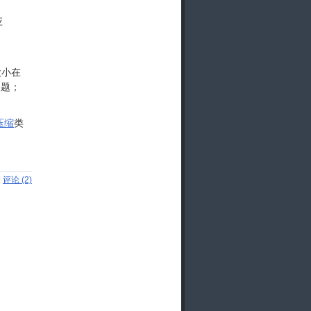
应
大小在
问题；
e压缩
类
；
|
评论 (2)