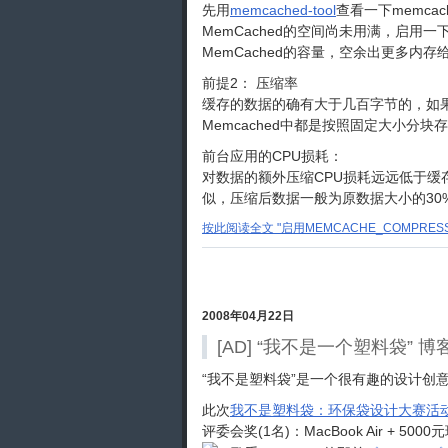
先用
memcached-tool
查看一下memca
MemCached的空间尚未用满，启用一
MemCached的容量，空余出更多内
前提2： 压缩率
缓存的数据的确有大于几百字节的，如果
Memcached中都是按照固定大小分
前台应用的CPU损耗：
对数据的额外压缩CPU损耗远远低于
似，压缩后数据一般为原数据大小的30
按此阅读全文 "启用MEMCACHE_COMPRESSE
2008年04月22日
[AD] “我不是一个塑料袋” 博
“我不是塑料袋”是一个很有趣的设计创
此次
我不是塑料袋：环保袋设计大赛活
评委会奖(1名)：MacBook Air + 5000