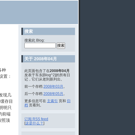
搜索
搜索此 Blog:
关于 2008年04月
各种
此页面包含了在
2008年04月
发表于车东[Blog^2]的所有日
设置：
记，它们从老到新列出。
前一个存档
2008年03月
。
后一个存档
2008年05月
。
发现几
端缓存目
更多信息可在
主索引
页和
归
档
页看到。
明明只
的前端
订阅 RSS feed
按照顶
[
这是什么？
]