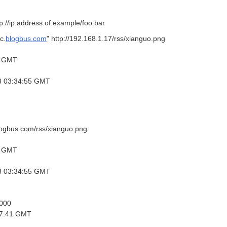
p://ip.address.of.example/foo.bar
c.
blogbus.com
" http://192.168.1.17/rss/xianguo.png
1 GMT
08 03:34:55 GMT
.blogbus.com/rss/xianguo.png
1 GMT
08 03:34:55 GMT
000
27:41 GMT