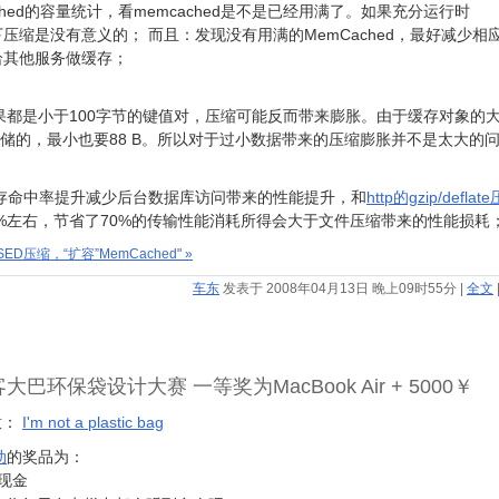
ched的容量统计，看memcached是不是已经用满了。如果充分运行时
下压缩是没有意义的； 而且：发现没有用满的MemCached，最好减少相
存给其他服务做缓存；
都是小于100字节的键值对，压缩可能反而带来膨胀。由于缓存对象的
块存储的，最小也要88 B。所以对于过小数据带来的压缩膨胀并不是太大的
缓存命中率提升减少后台数据库访问带来的性能提升，和
http的gzip/deflat
%左右，节省了70%的传输性能消耗所得会大于文件压缩带来的性能损耗
D压缩，“扩容”MemCached" »
车东
发表于 2008年04月13日 晚上09时55分
|
全文
客大巴环保袋设计大赛 一等奖为MacBook Air + 5000￥
意：
I'm not a plastic bag
动
的奖品为：
元现金