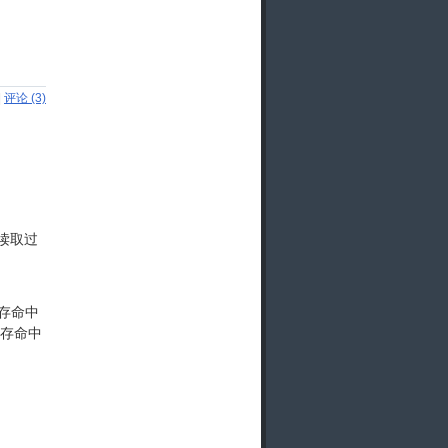
|
评论 (3)
读取过
存命中
缓存命中