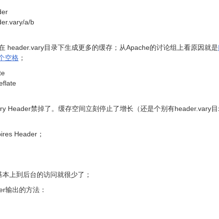
der
er.vary/a/b
在 header.vary目录下生成更多的缓存；从Apache的讨论组上看原因就是
一个空格
；
te
eflate
ry Header禁掉了。缓存空间立刻停止了增长（还是个别有header.vary
s Header；
，基本上到后台的访问就很少了；
er输出的方法：