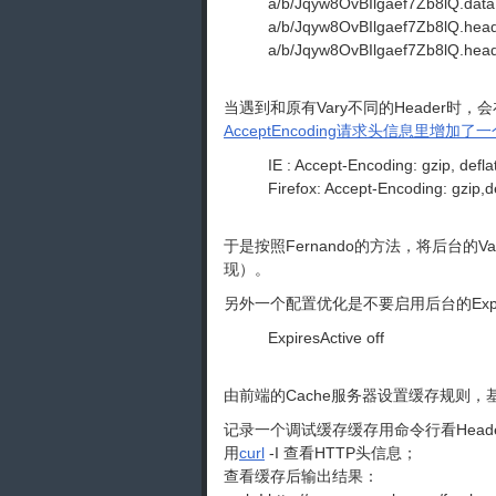
a/b/Jqyw8OvBIlgaef7Zb8lQ.data
a/b/Jqyw8OvBIlgaef7Zb8lQ.hea
a/b/Jqyw8OvBIlgaef7Zb8lQ.head
当遇到和原有Vary不同的Header时，会
AcceptEncoding请求头信息里增加了
IE : Accept-Encoding: gzip, defla
Firefox: Accept-Encoding: gzip,d
于是按照Fernando的方法，将后台的Va
现）。
另外一个配置优化是不要启用后台的Expire
ExpiresActive off
由前端的Cache服务器设置缓存规则
记录一个调试缓存缓存用命令行看Head
用
curl
-I 查看HTTP头信息；
查看缓存后输出结果：