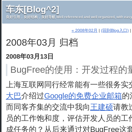
车东[Blog^2]
良好引用，良好结构，良好导航 Well referenced and well organized, with easy 
« 2008年02月
|
(回到Blog入口)
2008年03月 归档
2008年03月13日
BugFree的使用：开发过程
上海互联网同行经常能有一些很务实
大巴
介绍过
Google的免费企业邮箱
的
而同客齐集的交流中我向
王建硕
请教
员的工作饱和度，评估开发人员的工
成任务的？从后来通过对BugFree