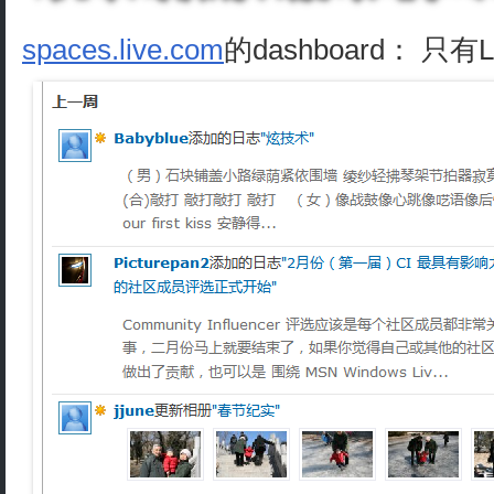
spaces.live.com
的dashboard： 只