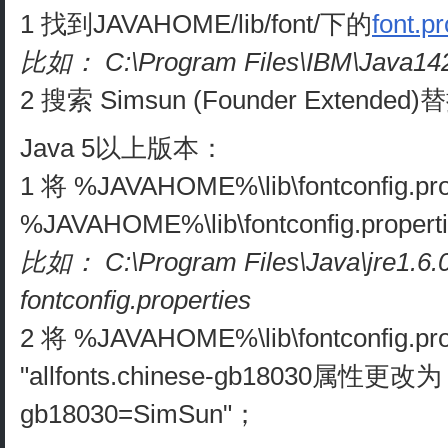
1 找到JAVAHOME/lib/font/下的
font.p
比如： C:\Program Files\IBM\Java142
2 搜索 Simsun (Founder Extende
Java 5以上版本：
1 将 %JAVAHOME%\lib\fontconfig.pr
%JAVAHOME%\lib\fontconfig.proper
比如： C:\Program Files\Java\jre1.6
fontconfig.properties
2 将 %JAVAHOME%\lib\fontconfig.
"allfonts.chinese-gb18030属性更改为 "a
gb18030=SimSun"；