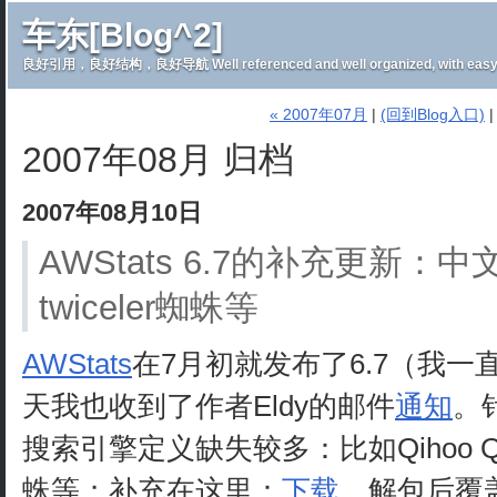
车东[Blog^2]
良好引用，良好结构，良好导航 Well referenced and well organized, with easy 
« 2007年07月
|
(回到Blog入口)
2007年08月 归档
2007年08月10日
AWStats 6.7的补充更新
twiceler蜘蛛等
AWStats
在7月初就发布了6.7（我一
天我也收到了作者Eldy的邮件
通知
。
搜索引擎定义缺失较多：比如Qihoo QQ
蛛等；补充在这里：
下载
，解包后覆盖a