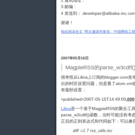
2 通讯地址：
3 邮编：
4 发送到： developer@alibaba-inc.co
谢谢！
按此阅读全文 "再次邀请您参加：中国网络工程师侠客
2007年05月16日
MagpieRSS的parse_w3cdt
很奇怪从Lilina上订阅的blogger
出的时区设置问题，但是看了atom.x
有毫秒设置：
<published>2007-05-15T14:49:00
.000
Lilina
是一个基于MagpieRSS的聚合工具，
parse_w3cdtf()函数，当时
正后的正则表达式和代码如下：可以兼
diff -r1.7 rss_utils.inc