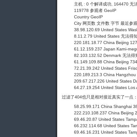
主机 : 0 个解译成功, 164470
119778 参观者 GeoIP
Country GeoIP
City 网页数 文件数 字节 最近参
38.98.120.69 United States W
8.11.2.79 United States 无法
220.181.18.77 China Beijing
61.12.159.237 Japan Kami-me
82.103.132.52 Denmark 无法得
61.149.109.88 China Beijing 
72.21.39.242 United States F
220.189.213.3 China Hangzho
209.67.217.226 United States
64.27.19.254 United States L
过滤了404也只是相对接近真实了一点：仍
58.25.99.171 China Shanghai
222.210.108.237 China Beijin
69.46.20.87 United States Ta
66.232.114.68 United States 
69.46.16.231 United States T