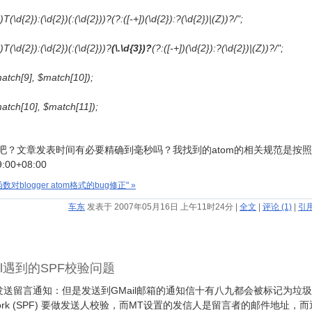
(\d{2}):(\d{2})(:(\d{2}))?(?:([-+])(\d{2}):?(\d{2})|(Z))?/";
T(\d{2}):(\d{2})(:(\d{2}))?
(\.\d{3})?
(?:([-+])(\d{2}):?(\d{2})|(Z))?/";
[9], $match[10]);
[10], $match[11]);
吧？文章发表时间有必要精确到毫秒吗？我找到的atom的相关规范是按照
00+08:00
函数对blogger atom格式的bug修正" »
车东
发表于 2007年05月16日 上午11时24分
|
全文
|
评论 (1)
|
引用
l遇到的SPF校验问题
发送留言通知：但是发送到GMail邮箱的通知信十有八九都会被标记为垃
ramework (SPF) 要做发送人校验，而MT设置的发信人是留言者的邮件地址，