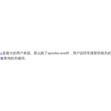
xe
是最大的用户来源。那么除了spoolsv.exe外，用户还经常搜那些相关
经常被查询的关键词。