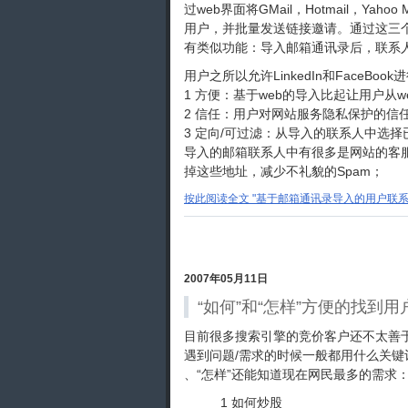
过web界面将GMail，Hotmail，Y
用户，并批量发送链接邀请。通过这三个邮
有类似功能：导入邮箱通讯录后，联系人
用户之所以允许LinkedIn和FaceB
1 方便：基于web的导入比起让用户从
2 信任：用户对网站服务隐私保护的信
3 定向/可过滤：从导入的联系人中选
导入的邮箱联系人中有很多是网站的客
掉这些地址，减少不礼貌的Spam；
按此阅读全文 "基于邮箱通讯录导入的用户联系圈
2007年05月11日
“如何”和“怎样”方便的找到
目前很多搜索引擎的竞价客户还不太善
遇到问题/需求的时候一般都用什么关键
、“怎样”还能知道现在网民最多的需求
1 如何炒股