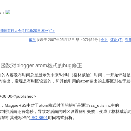
m +
行大会(5月19/20日 杭州) " »
车东
发表于 2007年05月12日 早上07时54分
|
全文
|
评论 (7)
|
引用
f()函数对blogger atom格式的bug修正
.com发布的内容发布时间总是显示为未来8小时（格林威治）时间，一开始怀疑是a
ml的输出，发现是有时区设置的，和其他引用的atom输出的主要区别在于
+08:00</published>
MagpieRSS中对于atom格式时间的解析是通过rss_utils.inc中的
可能没有考虑到秒后面还有毫秒，导致对后面的时区设置解析失败，变成了格林威治
容解析其他标准的
ISO 8601
时间格式解析。