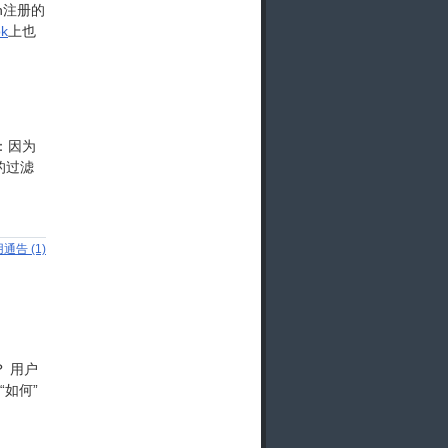
In注册的
k
上也
：因为
的过滤
通告 (1)
 用户
如何”