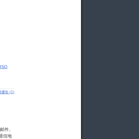
ISO
通告 (1)
圾邮件。
而退信地