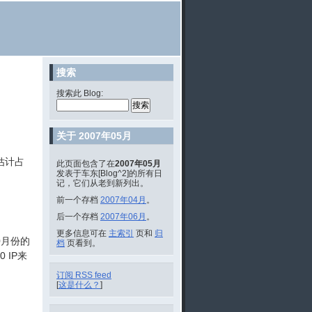
搜索
搜索此 Blog:
关于 2007年05月
（估计占
此页面包含了在
2007年05月
发表于车东[Blog^2]的所有日
记，它们从老到新列出。
前一个存档
2007年04月
。
后一个存档
2007年06月
。
更多信息可在
主索引
页和
归
0月份的
档
页看到。
 IP来
订阅 RSS feed
[
这是什么？
]