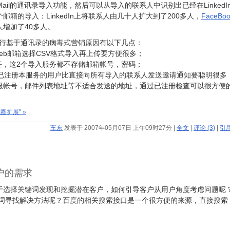
ahoo Mail的通讯录导入功能，然后可以从导入的联系人中识别出已经在Linked
箱的导入：LinkedIn上将联系人由几十人扩大到了200多人，
FaceBoo
增加了40多人。
ook进行基于通讯录的病毒式营销原因有以下几点：
web邮箱选择CSV格式导入再上传要方便很多；
任，这2个导入服务都不存储邮箱帐号，密码；
择已注册本服务的用户比直接向所有导入的联系人发送邀请通知要聪明很多
服帐号，邮件列表地址等不适合发送的地址，通过已注册检查可以很方便
扩展" »
车东
发表于 2007年05月07日 上午09时27分
|
全文
|
评论 (3)
|
引用
用户的需求
于选择关键词发现和挖掘潜在客户，如何引导客户从用户角度考虑问题呢？
词寻找解决方法呢？百度的相关搜索接口是一个很方便的来源，直接搜索 “
：