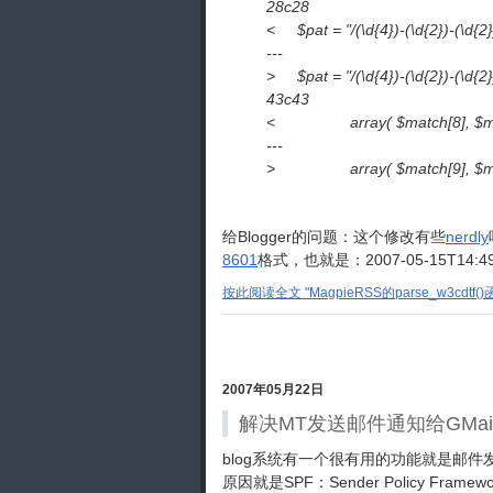
28c28
< $pat = "/(\d{4})-(\d{2})-(\d{2})T
---
> $pat = "/(\d{4})-(\d{2})-(\d{2})
43c43
< array( $match[8], $match
---
> array( $match[9], $match
给Blogger的问题：这个修改有些
nerdly
8601
格式，也就是：2007-05-15T14:49:
按此阅读全文 "MagpieRSS的parse_w3cdtf()
2007年05月22日
解决MT发送邮件通知给GMai
blog系统有一个很有用的功能就是邮件
原因就是SPF：Sender Policy F