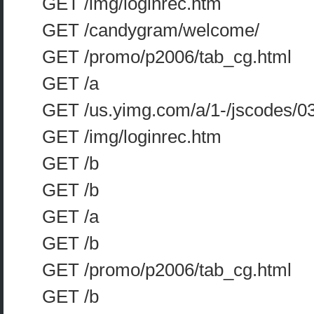
GET /img/loginrec.htm
GET /candygram/welcome/
GET /promo/p2006/tab_cg.html
GET /a
GET /us.yimg.com/a/1-/jscodes/0
GET /img/loginrec.htm
GET /b
GET /b
GET /a
GET /b
GET /promo/p2006/tab_cg.html
GET /b