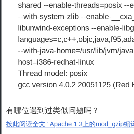
shared --enable-threads=posix --
--with-system-zlib --enable-__cxa_
libunwind-exceptions --enable-libgc
languages=c,c++,objc,java,f95,ad
--with-java-home=/usr/lib/jvm/java-
host=i386-redhat-linux
Thread model: posix
gcc version 4.0.2 20051125 (Red H
有哪位遇到过类似问题吗？
按此阅读全文 "Apache 1.3上的mod_gzip编