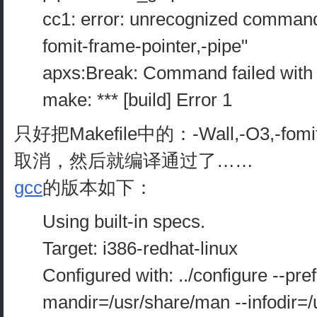
cc1: error: unrecognized command 
fomit-frame-pointer,-pipe"
apxs:Break: Command failed with
make: *** [build] Error 1
只好把Makefile中的：-Wall,-O3,-fomi
取消，然后就编译通过了……
gcc
的版本如下：
Using built-in specs.
Target: i386-redhat-linux
Configured with: ../configure --pref
mandir=/usr/share/man --infodir=/u