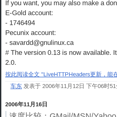
If you want, you may also make a don
E-Gold account:
- 1746494
Pecunix account:
- savardd@gnulinux.ca
# The version 0.13 is now available. It
2.0.
按此阅读全文 "LiveHTTPHeaders更新，能在F
车东
发表于 2006年11月12日 下午06时5
2006年11月16日
速度比较：GMail/MSN/Yahoo!