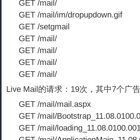
GET /mail/
GET /mail/im/dropupdown.gif
GET /setgmail
GET /mail/
GET /mail/
GET /mail/
GET /mail/
Live Mail的请求：19次，其中7个
GET /mail/mail.aspx
GET /mail/Bootstrap_11.08.0100.
GET /mail/loading_11.08.0100.00
GET /mail/ApplicationMain_11.08