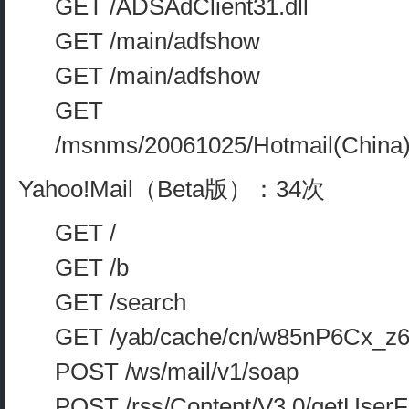
GET /ADSAdClient31.dll
GET /main/adfshow
GET /main/adfshow
GET
/msnms/20061025/Hotmail(China
Yahoo!Mail（Beta版）：34次
GET /
GET /b
GET /search
GET /yab/cache/cn/w85nP6Cx_z
POST /ws/mail/v1/soap
POST /rss/Content/V3.0/getUser