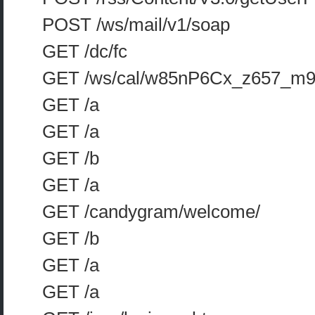
POST /ws/mail/v1/soap
GET /dc/fc
GET /ws/cal/w85nP6Cx_z657_m9Y
GET /a
GET /a
GET /b
GET /a
GET /candygram/welcome/
GET /b
GET /a
GET /a