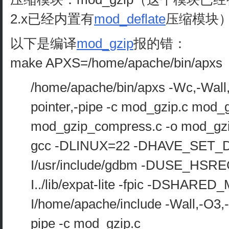
2.x已经内置有
mod_deflate
压缩模块
以下是编译
mod_gzip
报的错：
make APXS=/home/apache/bin/apxs
/home/apache/bin/apxs -Wc,-Wall,
pointer,-pipe -c mod_gzip.c mod_
mod_gzip_compress.c -o mod_gzi
gcc -DLINUX=22 -DHAVE_SET_
I/usr/include/gdbm -DUSE_HSR
I../lib/expat-lite -fpic -DSHARE
I/home/apache/include -Wall,-O3,-
pipe -c mod_gzip.c