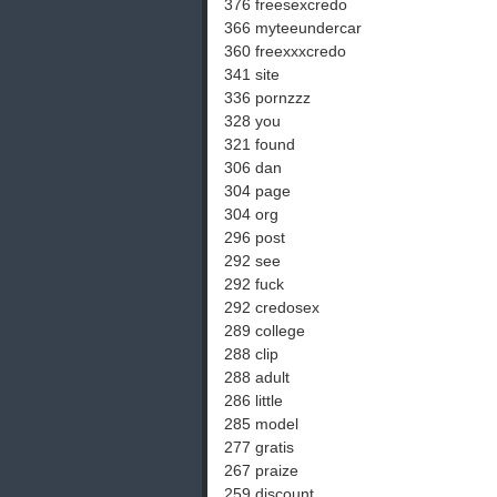
376 freesexcredo
366 myteeundercar
360 freexxxcredo
341 site
336 pornzzz
328 you
321 found
306 dan
304 page
304 org
296 post
292 see
292 fuck
292 credosex
289 college
288 clip
288 adult
286 little
285 model
277 gratis
267 praize
259 discount