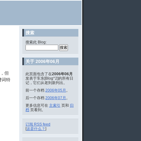
搜索
搜索此 Blog:
关于 2006年06月
多，但
此页面包含了在
2006年06月
发表于车东[Blog^2]的所有日
键词特
记，它们从老到新列出。
前一个存档
2006年05月
。
后一个存档
2006年07月
。
更多信息可在
主索引
页和
归
档
页看到。
订阅 RSS feed
[
这是什么？
]