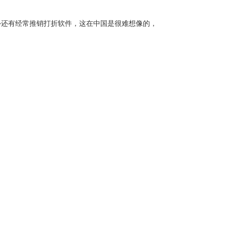
词，国外还有经常推销打折软件，这在中国是很难想像的，