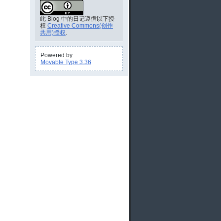
此 Blog 中的日记遵循以下授
权
Creative Commons(创作
共用)授权
.
Powered by
Movable Type 3.36