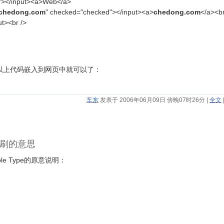
""></input><a>Web</a>
chedong.com
" checked="checked"></input><a>
chedong.com
</a><br
t><br />
以上代码嵌入到网页中就可以了：
车东
发表于 2006年06月09日 傍晚07时26分
|
全文
字印刷的意思
le Type的原意说明：