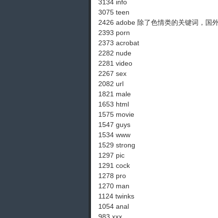
3134 info
3075 teen
2426 adobe 除了色情类的关键
2393 porn
2373 acrobat
2282 nude
2281 video
2267 sex
2082 url
1821 male
1653 html
1575 movie
1547 guys
1534 www
1529 strong
1297 pic
1291 cock
1278 pro
1270 man
1124 twinks
1054 anal
983 xxx