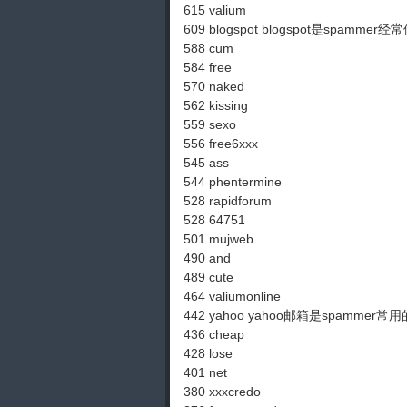
615 valium
609 blogspot blogspot是spamme
588 cum
584 free
570 naked
562 kissing
559 sexo
556 free6xxx
545 ass
544 phentermine
528 rapidforum
528 64751
501 mujweb
490 and
489 cute
464 valiumonline
442 yahoo yahoo邮箱是spammer
436 cheap
428 lose
401 net
380 xxxcredo