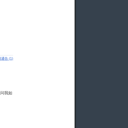
通告 (1)
人问我如