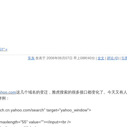
" »
车东
发表于 2006年06月07日 早上08时40分
|
全文
|
评论 (0)
|
引用
ahoo.com
这几个域名的变迁，雅虎搜索的很多接口都变化了。今天又有
样例：
arch.cn.yahoo.com/search" target="yahoo_window">
 maxlength="55" value=""></input><br />