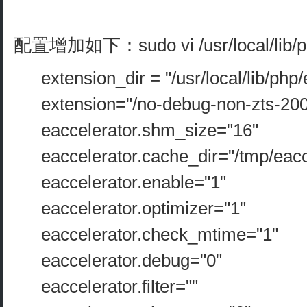
配置增加如下：sudo vi /usr/local/lib/ph
extension_dir = "/usr/local/lib/php
extension="/no-debug-non-zts-200
eaccelerator.shm_size="16"
eaccelerator.cache_dir="/tmp/eacc
eaccelerator.enable="1"
eaccelerator.optimizer="1"
eaccelerator.check_mtime="1"
eaccelerator.debug="0"
eaccelerator.filter=""