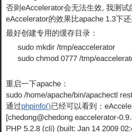
否则eAccelerator会无法生效, 我测试
eAccelerator的效果比apache 1.3
最好创建专用的缓存目录：
sudo mkdir /tmp/eaccelerator
sudo chmod 0777 /tmp/eaccelerat
重启一下apache：
sudo /home/apache/bin/apachectl rest
通过
phpinfo()
已经可以看到：eAccele
[chedong@chedong eaccelerator-0.9.5
PHP 5.2.8 (cli) (built: Jan 14 2009 02