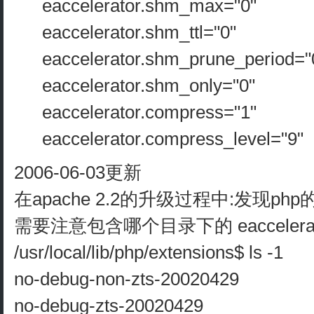
eaccelerator.shm_max="0"
eaccelerator.shm_ttl="0"
eaccelerator.shm_prune_period="
eaccelerator.shm_only="0"
eaccelerator.compress="1"
eaccelerator.compress_level="9"
2006-06-03更新
在apache 2.2的升级过程中:发现
需要注意包含哪个目录下的 eaccelerato
/usr/local/lib/php/extensions$ ls -1
no-debug-non-zts-20020429
no-debug-zts-20020429